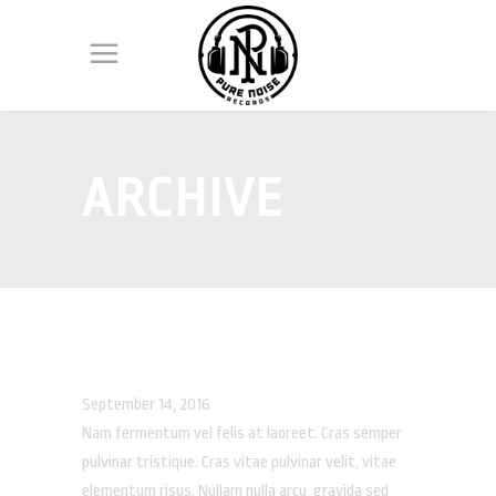
ARCHIVE
MIA VOLT
September 14, 2016
Nam fermentum vel felis at laoreet. Cras semper
pulvinar tristique. Cras vitae pulvinar velit, vitae
elementum risus. Nullam nulla arcu, gravida sed